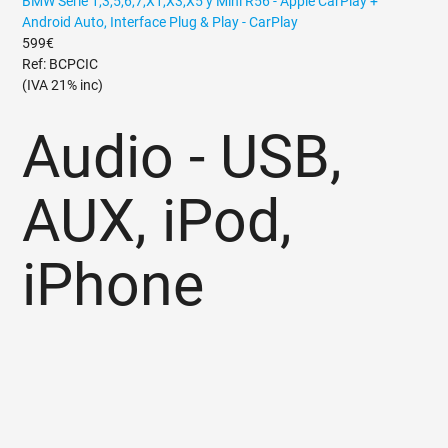
BMW Serie 1,3,5,6,7,X1,X3,X5 y Mini R56 - Apple CarPlay +
Android Auto, Interface Plug & Play - CarPlay
599€
Ref: BCPCIC
(IVA 21% inc)
Audio - USB,
AUX, iPod,
iPhone