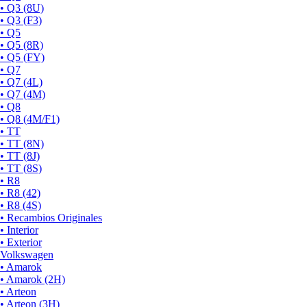
• Q3 (8U)
• Q3 (F3)
• Q5
• Q5 (8R)
• Q5 (FY)
• Q7
• Q7 (4L)
• Q7 (4M)
• Q8
• Q8 (4M/F1)
• TT
• TT (8N)
• TT (8J)
• TT (8S)
• R8
• R8 (42)
• R8 (4S)
• Recambios Originales
• Interior
• Exterior
Volkswagen
• Amarok
• Amarok (2H)
• Arteon
• Arteon (3H)