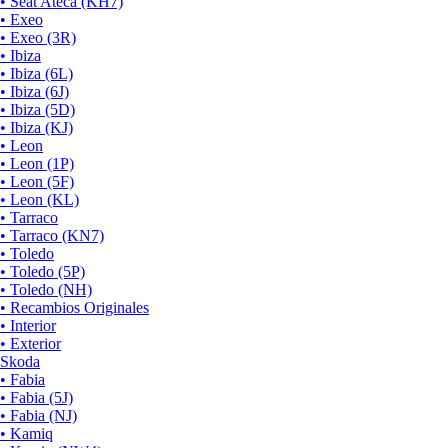
• Seat Ateca (KH7)
• Exeo
• Exeo (3R)
• Ibiza
• Ibiza (6L)
• Ibiza (6J)
• Ibiza (5D)
• Ibiza (KJ)
• Leon
• Leon (1P)
• Leon (5F)
• Leon (KL)
• Tarraco
• Tarraco (KN7)
• Toledo
• Toledo (5P)
• Toledo (NH)
• Recambios Originales
• Interior
• Exterior
Skoda
• Fabia
• Fabia (5J)
• Fabia (NJ)
• Kamiq