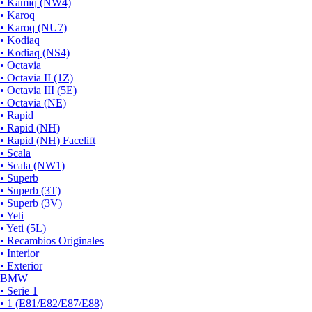
• Kamiq (NW4)
• Karoq
• Karoq (NU7)
• Kodiaq
• Kodiaq (NS4)
• Octavia
• Octavia II (1Z)
• Octavia III (5E)
• Octavia (NE)
• Rapid
• Rapid (NH)
• Rapid (NH) Facelift
• Scala
• Scala (NW1)
• Superb
• Superb (3T)
• Superb (3V)
• Yeti
• Yeti (5L)
• Recambios Originales
• Interior
• Exterior
BMW
• Serie 1
• 1 (E81/E82/E87/E88)