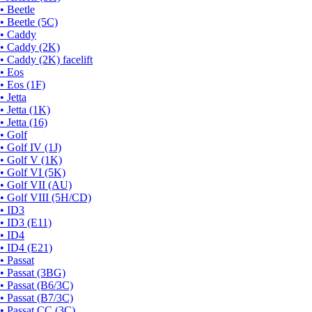
• Beetle
• Beetle (5C)
• Caddy
• Caddy (2K)
• Caddy (2K) facelift
• Eos
• Eos (1F)
• Jetta
• Jetta (1K)
• Jetta (16)
• Golf
• Golf IV (1J)
• Golf V (1K)
• Golf VI (5K)
• Golf VII (AU)
• Golf VIII (5H/CD)
• ID3
• ID3 (E11)
• ID4
• ID4 (E21)
• Passat
• Passat (3BG)
• Passat (B6/3C)
• Passat (B7/3C)
• Passat CC (3C)