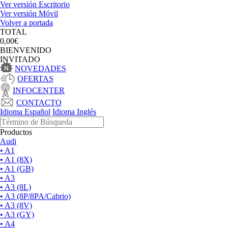
Ver versión Escritorio
Ver versión Móvil
Volver a portada
TOTAL
0,00€
BIENVENIDO
INVITADO
NOVEDADES
OFERTAS
INFOCENTER
CONTACTO
Idioma Español
Idioma Inglés
Productos
Audi
• A1
• A1 (8X)
• A1 (GB)
• A3
• A3 (8L)
• A3 (8P/8PA/Cabrio)
• A3 (8V)
• A3 (GY)
• A4