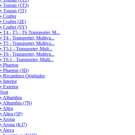
• Touran (1T3)
• Touran (5T)
• Crafter
• Crafter (2E)
• Crafter (SY)
• T4 - T5 - T6 Transporter, M...
• T4 - Transporter, Multiva...
• T5 - Transporter, Multiva...
• T5.1 - Transporter, Mult...
• T6 - Transporter, Multiva...
• T6.1 - Transporter, Multi...
• Phaeton
• Phaeton (3D)
• Recambios Originales
• Interior
• Exterior
Seat
• Alhambra
• Alhambra (7N)
• Altea
• Altea (5P)
• Arona
• Arona (KJ7)
• Ateca