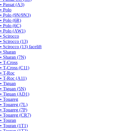
• Passat (A3)
• Polo
• Polo (9N/9N3)
• Polo (6R)
• Polo (6C)
• Polo (AW1)
• Scirocco
• Scirocco (13)
• Scirocco (13) facelift
• Sharan
• Sharan (7N)
• T-Cross
• T-Cross (C11)
• T-Roc
• T-Roc (A11)
• Tiguan
• Tiguan (5N)
• Tiguan (AD1)
• Touareg
• Touareg (7L)
• Touareg (7P)
• Touareg (CR7)
• Touran
• Touran (1T1)
• Touran (1T2)