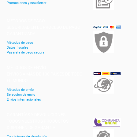
Promociones y newsletter
MÉTODOS DE PAGO
SEGURIDAD EN EL PROCESO DE PAGO
GARANTIZADA
Métodos de pago
Datos fiscales
Pasarela de pago segura
MÉTODOS DE ENVÍO
ENVÍOS A MÁS DE 100 PAISES DE TODO
EL MUNDO
Métodos de envío
Selección de envío
Envíos internacionales
GARANTÍAS Y DEVOLUCIONES
TODOS NUESTROS PRODUCTOS
DISPONEN DE GARANTÍA
Condiciones de devolución