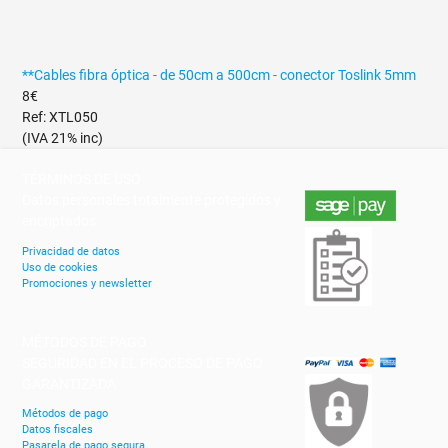
**Cables fibra óptica - de 50cm a 500cm - conector Toslink 5mm
8€
Ref: XTL050
(IVA 21% inc)
TÉRMINOS DE USO
Datos personales totalmente protegidos y
encriptados
Privacidad de datos
Uso de cookies
Promociones y newsletter
MÉTODOS DE PAGO
SEGURIDAD EN EL PROCESO DE PAGO
GARANTIZADA
Métodos de pago
Datos fiscales
Pasarela de pago segura