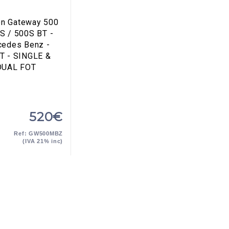
on Gateway 500
S / 500S BT -
edes Benz -
 - SINGLE &
DUAL FOT
520€
Ref: GW500MBZ
(IVA 21% inc)