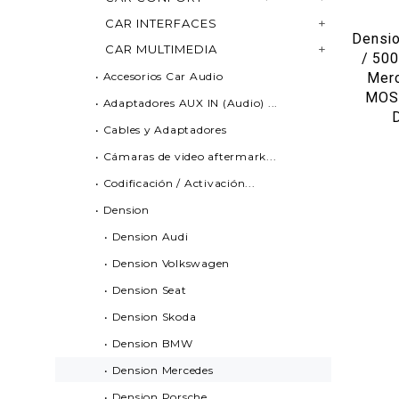
CAR INTERFACES
Densi
CAR MULTIMEDIA
/ 500
• Accesorios Car Audio
Merc
MOST
• Adaptadores AUX IN (Audio) ...
• Cables y Adaptadores
• Cámaras de video aftermark...
• Codificación / Activación...
• Dension
• Dension Audi
• Dension Volkswagen
• Dension Seat
• Dension Skoda
• Dension BMW
• Dension Mercedes
• Dension Porsche