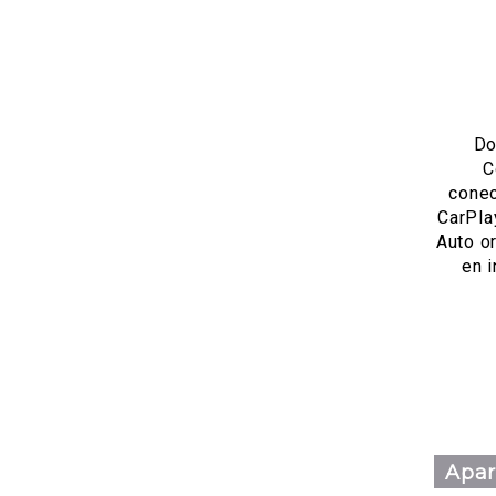
Do
C
conec
CarPla
Auto or
en i
Apar