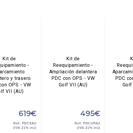
Kit de
Kit de
K
uipamiento -
Reequipamiento -
Reequi
arcamiento
Ampliación delantera
Aparcami
tero y trasero
PDC con OPS - VW
PDC co
con OPS - VW
Golf VII (AU)
Golf
lf VII (AU)
619€
495€
Ref: PDC8AU
Ref: PDCUPAU
(IVA 21% inc)
(IVA 21% inc)