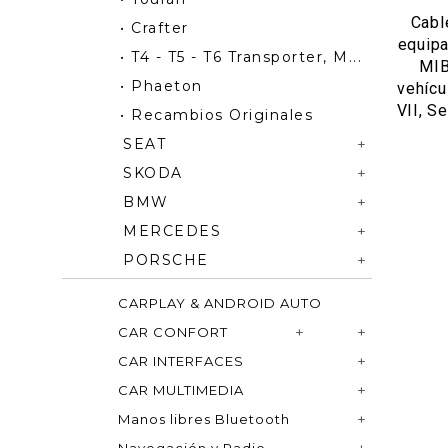
Cabl
• Crafter
equipa
• T4 - T5 - T6 Transporter, M...
MIB
• Phaeton
vehícu
VII, S
• Recambios Originales
SEAT
SKODA
BMW
MERCEDES
PORSCHE
CARPLAY & ANDROID AUTO
CAR CONFORT
CAR INTERFACES
CAR MULTIMEDIA
Manos libres Bluetooth