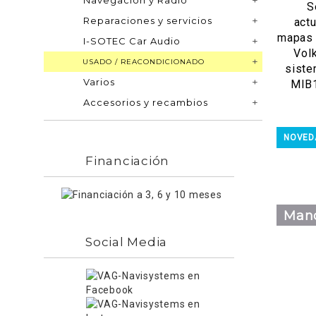
Navegación y Radio
S
Reparaciones y servicios
actu
mapas 
I-SOTEC Car Audio
Vol
USADO / REACONDICIONADO
sist
Varios
MIB1
Accesorios y recambios
NOVED
Financiación
Mano
Social Media