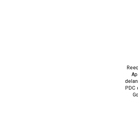
Reeq
Ap
delan
PDC 
Go