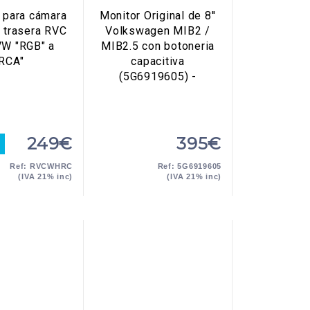
e para cámara
Monitor Original de 8''
n trasera RVC
Volkswagen MIB2 /
W "RGB" a
MIB2.5 con botoneria
"RCA"
capacitiva
(5G6919605) -
249€
395€
Ref: RVCWHRC
Ref: 5G6919605
(IVA 21% inc)
(IVA 21% inc)