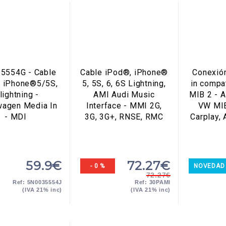
5554G - Cable
Cable iPod®, iPhone®
Conexió
, iPhone®5/5S,
5, 5S, 6, 6S Lightning,
in compa
lightning -
AMI Audi Music
MIB 2 -
wagen Media In
Interface - MMI 2G,
VW MIB
- MDI
3G, 3G+, RNSE, RMC
Carplay, 
59.9€
72.27€
- 0 %
NOVEDAD
72.27€
Ref: 5N0035554J
Ref: 30PAMI
(IVA 21% inc)
(IVA 21% inc)