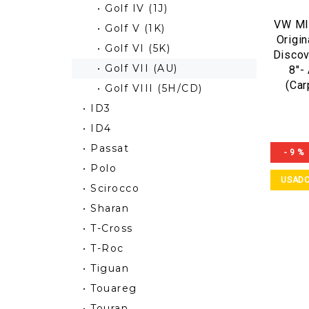
• Golf IV (1J)
VW MI
• Golf V (1K)
Origin
• Golf VI (5K)
Discov
• Golf VII (AU)
8"-
(Car
• Golf VIII (5H/CD)
• ID3
• ID4
• Passat
- 9 %
• Polo
USAD
• Scirocco
• Sharan
• T-Cross
• T-Roc
• Tiguan
• Touareg
• Touran