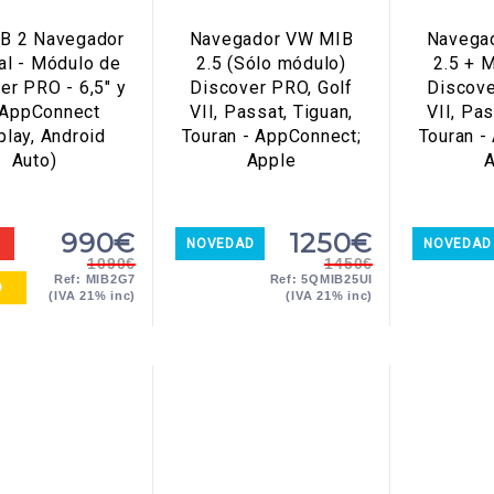
B 2 Navegador
Navegador VW MIB
Navega
al - Módulo de
2.5 (Sólo módulo)
2.5 + M
er PRO - 6,5" y
Discover PRO, Golf
Discove
 AppConnect
VII, Passat, Tiguan,
VII, Pas
play, Android
Touran - AppConnect;
Touran -
Auto)
Apple
A
990€
1250€
NOVEDAD
- 14 %
NOVEDAD
- 12 %
1090€
1450€
Ref: MIB2G7
Ref: 5QMIB25UI
O
(IVA 21% inc)
(IVA 21% inc)