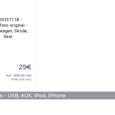
0035711B -
fono original -
wagen, Skoda,
Seat
29€
Ref: 3B0035711B
(IVA 21% inc)
o - USB, AUX, iPod, iPhone