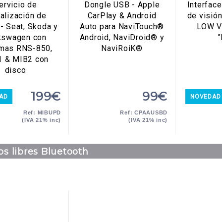
ervicio de
Dongle USB - Apple
Interfac
alización de
CarPlay & Android
de visió
- Seat, Skoda y
Auto para NaviTouch®
LOW V
kswagen con
Android, NaviDroid® y
emas RNS-850,
NaviRoiK®
 & MIB2 con
disco
199€
99€
AD
NOVEDAD
Ref: MIBUPD
Ref: CPAAUSBD
(IVA 21% inc)
(IVA 21% inc)
s libres Bluetooth