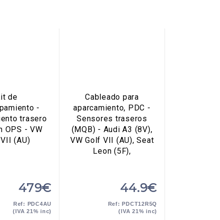
it de
Cableado para
pamiento -
aparcamiento, PDC -
ento trasero
Sensores traseros
n OPS - VW
(MQB) - Audi A3 (8V),
 VII (AU)
VW Golf VII (AU), Seat
Leon (5F),
479€
44.9€
Ref: PDC4AU
Ref: PDCT12R5Q
(IVA 21% inc)
(IVA 21% inc)