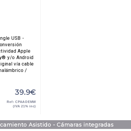
ngle USB -
onversión
tividad Apple
y® y/o Android
iginal vía cable
nalámbrico /
39.9€
Ref: CPAAOEMW
(IVA 21% inc)
camiento Asistido - Cámaras integradas