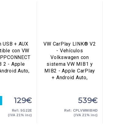
n USB + AUX
VW CarPlay LINK® V2
tible con VW
- Vehículos
 APPCONNECT
Volkswagen con
 2 - Apple
sistema VW MIB1 y
Android Auto,
MIB2 - Apple CarPlay
+ Android Auto,
129€
539€
Ref: 5G22E
Ref: CPLVWMIBHD
(IVA 21% inc)
(IVA 21% inc)