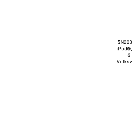
5N003
iPod®
6 
Volks