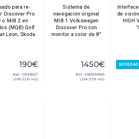
eado para re-
Sistema de
Interfac
r Discover Pro
navegación original
de visió
 o MIB 2 en
MIB 1 Volkswagen
HIGH V
los (MQB) Golf
Discover Pro con
eat Leon, Skoda
monitor a color de 8''
190€
1450€
NOVEDAD
Ref: CRVWG7
Ref: VWDISPRO
(IVA 21% inc)
(IVA 21% inc)