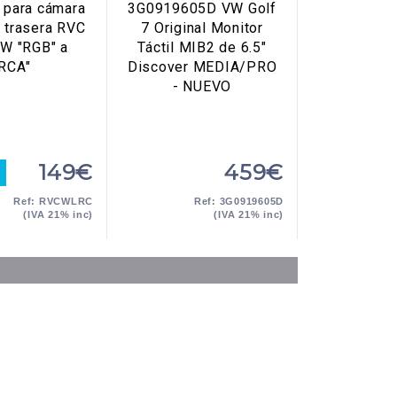
e para cámara
3G0919605D VW Golf
n trasera RVC
7 Original Monitor
W "RGB" a
Táctil MIB2 de 6.5"
"RCA"
Discover MEDIA/PRO
- NUEVO
149€
459€
Ref: RVCWLRC
Ref: 3G0919605D
(IVA 21% inc)
(IVA 21% inc)