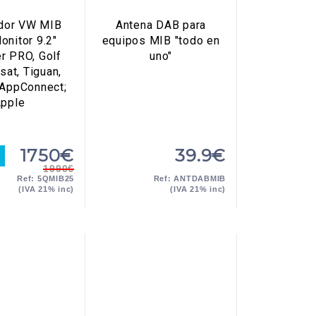
dor VW MIB
Antena DAB para
onitor 9.2"
equipos MIB "todo en
r PRO, Golf
uno"
sat, Tiguan,
 AppConnect;
pple
1750€
39.9€
1990€
Ref: 5QMIB25
Ref: ANTDABMIB
(IVA 21% inc)
(IVA 21% inc)