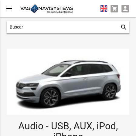
menu
search
Audio - USB, AUX, iPod,