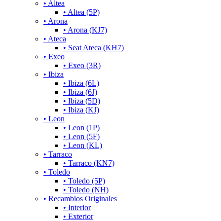
• Altea
• Altea (5P)
• Arona
• Arona (KJ7)
• Ateca
• Seat Ateca (KH7)
• Exeo
• Exeo (3R)
• Ibiza
• Ibiza (6L)
• Ibiza (6J)
• Ibiza (5D)
• Ibiza (KJ)
• Leon
• Leon (1P)
• Leon (5F)
• Leon (KL)
• Tarraco
• Tarraco (KN7)
• Toledo
• Toledo (5P)
• Toledo (NH)
• Recambios Originales
• Interior
• Exterior