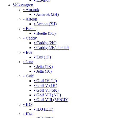
• Exterior
Volkswagen
• Amarok
• Amarok (2H)
• Arteon
• Arteon (3H)
• Beetle
• Beetle (5C)
• Caddy
• Caddy (2K)
• Caddy (2K) facelift
• Eos
• Eos (1F)
• Jetta
• Jetta (1K)
• Jetta (16)
• Golf
• Golf IV (1J)
• Golf V (1K)
• Golf VI (5K)
• Golf VII (AU)
• Golf VIII (5H/CD)
• ID3
• ID3 (E11)
• ID4