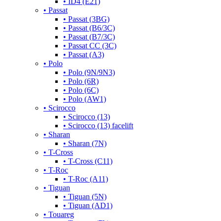
• ID4 (E21)
• Passat
• Passat (3BG)
• Passat (B6/3C)
• Passat (B7/3C)
• Passat CC (3C)
• Passat (A3)
• Polo
• Polo (9N/9N3)
• Polo (6R)
• Polo (6C)
• Polo (AW1)
• Scirocco
• Scirocco (13)
• Scirocco (13) facelift
• Sharan
• Sharan (7N)
• T-Cross
• T-Cross (C11)
• T-Roc
• T-Roc (A11)
• Tiguan
• Tiguan (5N)
• Tiguan (AD1)
• Touareg