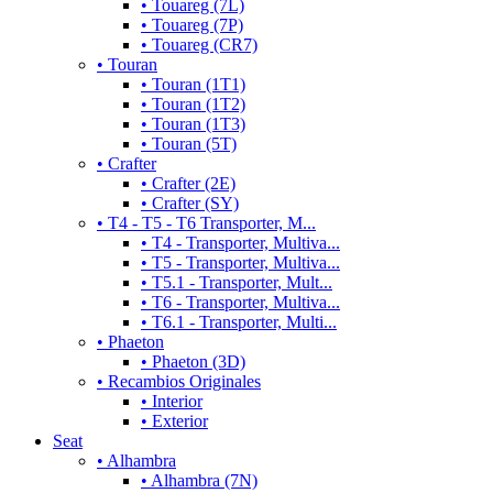
• Touareg (7L)
• Touareg (7P)
• Touareg (CR7)
• Touran
• Touran (1T1)
• Touran (1T2)
• Touran (1T3)
• Touran (5T)
• Crafter
• Crafter (2E)
• Crafter (SY)
• T4 - T5 - T6 Transporter, M...
• T4 - Transporter, Multiva...
• T5 - Transporter, Multiva...
• T5.1 - Transporter, Mult...
• T6 - Transporter, Multiva...
• T6.1 - Transporter, Multi...
• Phaeton
• Phaeton (3D)
• Recambios Originales
• Interior
• Exterior
Seat
• Alhambra
• Alhambra (7N)