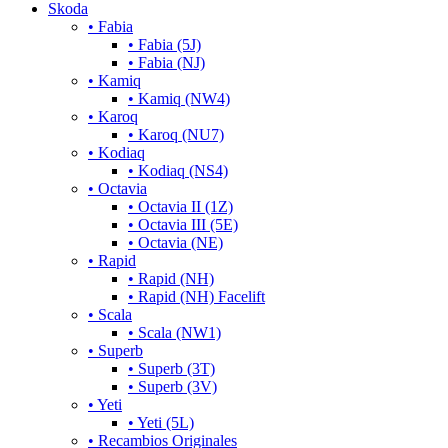
Skoda
• Fabia
• Fabia (5J)
• Fabia (NJ)
• Kamiq
• Kamiq (NW4)
• Karoq
• Karoq (NU7)
• Kodiaq
• Kodiaq (NS4)
• Octavia
• Octavia II (1Z)
• Octavia III (5E)
• Octavia (NE)
• Rapid
• Rapid (NH)
• Rapid (NH) Facelift
• Scala
• Scala (NW1)
• Superb
• Superb (3T)
• Superb (3V)
• Yeti
• Yeti (5L)
• Recambios Originales