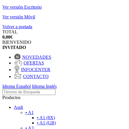
Ver versión Escritorio
Ver versión Móvil
Volver a portada
TOTAL
0,00€
BIENVENIDO
INVITADO
NOVEDADES
OFERTAS
INFOCENTER
CONTACTO
Idioma Español
Idioma Inglés
Productos
Audi
• A1
• A1 (8X)
• A1 (GB)
• A3