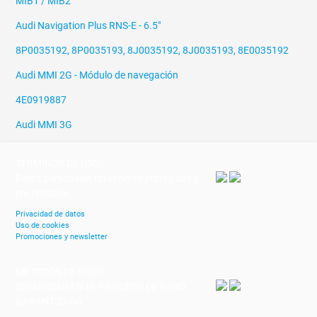
MIB1 / MIB2
Audi Navigation Plus RNS-E - 6.5"
8P0035192, 8P0035193, 8J0035192, 8J0035193, 8E0035192
Audi MMI 2G - Módulo de navegación
4E0919887
Audi MMI 3G
TÉRMINOS DE USO
Datos personales totalmente protegidos y
encriptados
Privacidad de datos
Uso de cookies
Promociones y newsletter
MÉTODOS DE PAGO
SEGURIDAD EN EL PROCESO DE PAGO
GARANTIZADA