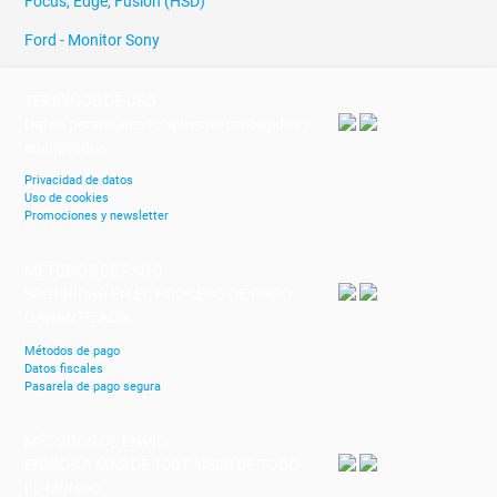
Focus, Edge, Fusion (HSD)
Ford - Monitor Sony
TÉRMINOS DE USO
Datos personales totalmente protegidos y
encriptados
Privacidad de datos
Uso de cookies
Promociones y newsletter
MÉTODOS DE PAGO
SEGURIDAD EN EL PROCESO DE PAGO
GARANTIZADA
Métodos de pago
Datos fiscales
Pasarela de pago segura
MÉTODOS DE ENVÍO
ENVÍOS A MÁS DE 100 PAISES DE TODO
EL MUNDO