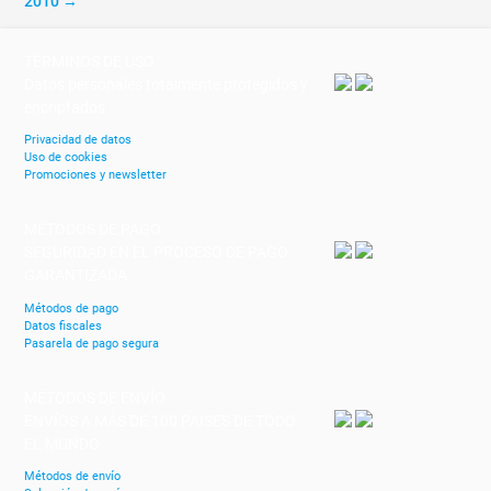
2010 →
TÉRMINOS DE USO
Datos personales totalmente protegidos y
encriptados
Privacidad de datos
Uso de cookies
Promociones y newsletter
MÉTODOS DE PAGO
SEGURIDAD EN EL PROCESO DE PAGO
GARANTIZADA
Métodos de pago
Datos fiscales
Pasarela de pago segura
MÉTODOS DE ENVÍO
ENVÍOS A MÁS DE 100 PAISES DE TODO
EL MUNDO
Métodos de envío