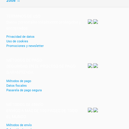
2008 →
TÉRMINOS DE USO
Datos personales totalmente protegidos y
encriptados
Privacidad de datos
Uso de cookies
Promociones y newsletter
MÉTODOS DE PAGO
SEGURIDAD EN EL PROCESO DE PAGO
GARANTIZADA
Métodos de pago
Datos fiscales
Pasarela de pago segura
MÉTODOS DE ENVÍO
ENVÍOS A MÁS DE 100 PAISES DE TODO
EL MUNDO
Métodos de envío