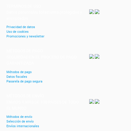
TÉRMINOS DE USO
Datos personales totalmente protegidos y
encriptados
Privacidad de datos
Uso de cookies
Promociones y newsletter
MÉTODOS DE PAGO
SEGURIDAD EN EL PROCESO DE PAGO
GARANTIZADA
Métodos de pago
Datos fiscales
Pasarela de pago segura
MÉTODOS DE ENVÍO
ENVÍOS A MÁS DE 100 PAISES DE TODO
EL MUNDO
Métodos de envío
Selección de envío
Envíos internacionales