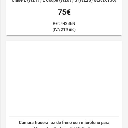
Clase E (W211) E Coupé (W207) S (W220) GLA (X156)
75€
Ref: 442BEN
(IVA 21% inc)
Cámara trasera luz de freno con micrófono para