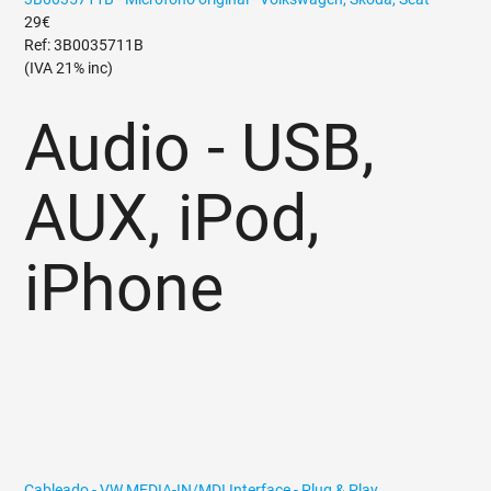
29€
Ref: 3B0035711B
(IVA 21% inc)
Audio - USB,
AUX, iPod,
iPhone
Cableado - VW MEDIA-IN/MDI Interface - Plug & Play