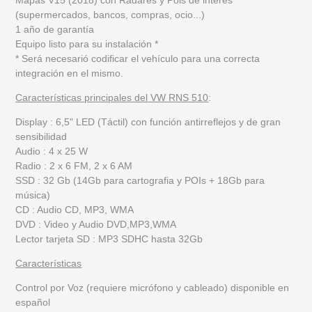
(supermercados, bancos, compras, ocio...)
1 año de garantía
Equipo listo para su instalación *
* Será necesarió codificar el vehículo para una correcta
integración en el mismo.
Características principales del VW RNS 510
:
Display : 6,5" LED (Táctil) con función antirreflejos y de gran
sensibilidad
Audio : 4 x 25 W
Radio : 2 x 6 FM, 2 x 6 AM
SSD : 32 Gb (14Gb para cartografia y POIs + 18Gb para
música)
CD : Audio CD, MP3, WMA
DVD : Video y Audio DVD,MP3,WMA
Lector tarjeta SD : MP3 SDHC hasta 32Gb
Características
Control por Voz
(requiere micrófono y cableado) disponible en
español