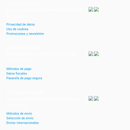
TÉRMINOS DE USO
Datos personales totalmente protegidos y
encriptados
Privacidad de datos
Uso de cookies
Promociones y newsletter
MÉTODOS DE PAGO
SEGURIDAD EN EL PROCESO DE PAGO
GARANTIZADA
Métodos de pago
Datos fiscales
Pasarela de pago segura
MÉTODOS DE ENVÍO
ENVÍOS A MÁS DE 100 PAISES DE TODO
EL MUNDO
Métodos de envío
Selección de envío
Envíos internacionales