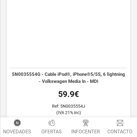
5N0035554G - Cable iPod®, iPhone®5/5S, 6 lightning
- Volkswagen Media In - MDI
59.9€
Ref: 5N0035554J
(IVA 21% inc)
NOVEDADES
OFERTAS
INFOCENTER
CONTACTO