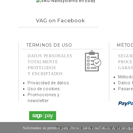
VAG on Facebook
TÉRMINOS DE USO
MÉTOD
DATOS PERSONALES
SEGUR
TOTALMENTE
PROCE
PROTEGIDOS
GARA
Y ENCRIPTADOS
Método
Privacidad de datos
Datos 
Uso de cookies
Pasare
Promociones y
newsletter
Solicitamos su permiso para obtener datos estadísticos de su naveg
Todos los iconos y marcas mostradas en la