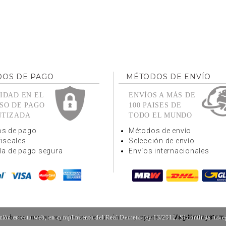
OS DE PAGO
MÉTODOS DE ENVÍO
IDAD EN EL
ENVÍOS A MÁS DE
SO DE PAGO
100 PAISES DE
NTIZADA
TODO EL MUNDO
s de pago
Métodos de envío
fiscales
Selección de envío
la de pago segura
Envíos internacionales
ación en esta web, en cumplimiento del Real Decreto-ley 13/2012. Si continúa nav
 web son marcas registradas de sus únicos propietarios.
Vag-Navisystems