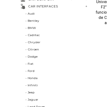
Unive
CAR INTERFACES
F2"
funcio
• Audi
de C
• Bentley
a
• BMW
• Cadillac
• Chrysler
• Citroen
• Dodge
• Fiat
• Ford
• Honda
• Infiniti
• Jeep
• Jaguar
• Land Rover