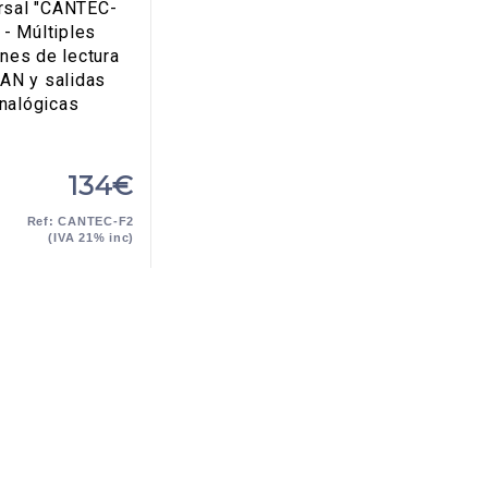
rsal "CANTEC-
 - Múltiples
nes de lectura
AN y salidas
nalógicas
134€
Ref: CANTEC-F2
(IVA 21% inc)