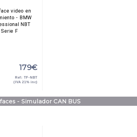
face video en
miento - BMW
essional NBT
Serie F
179€
Ref: TF-NBT
(IVA 21% inc)
rfaces - Simulador CAN BUS