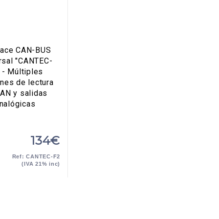
rface CAN-BUS
rsal "CANTEC-
 - Múltiples
nes de lectura
AN y salidas
nalógicas
134€
Ref: CANTEC-F2
(IVA 21% inc)