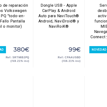
o de reparación
Dongle USB - Apple
Ser
os Volkswagen
CarPlay & Android
desb
 PQ "todo-en-
Auto para NaviTouch®
acti
(Fallo Pantalla
Android, NaviDroid® y
funci
il o monitor)
NaviRoiK®
MIB
Navega
Connect 
380€
99€
AD
NOVEDAD
Ref: SRTMIB2PQ
Ref: CPAAUSBD
(IVA 21% inc)
(IVA 21% inc)