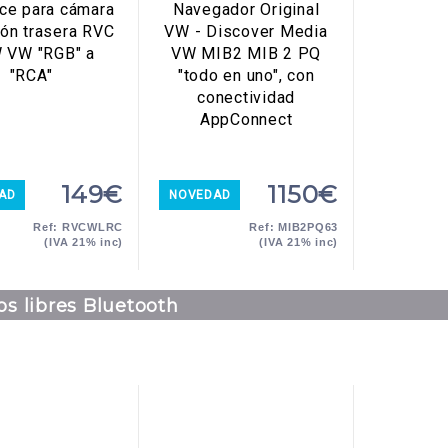
ace para cámara
Navegador Original
ión trasera RVC
VW - Discover Media
 VW "RGB" a
VW MIB2 MIB 2 PQ
"RCA"
"todo en uno", con
conectividad
AppConnect
149€
1150€
AD
NOVEDAD
Ref: RVCWLRC
Ref: MIB2PQ63
(IVA 21% inc)
(IVA 21% inc)
s libres Bluetooth