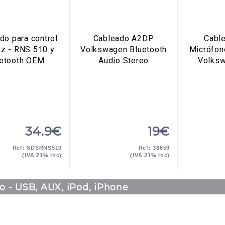
do para control
Cableado A2DP
Cabl
oz - RNS 510 y
Volkswagen Bluetooth
Micrófon
uetooth OEM
Audio Stereo
Volks
34.9€
19€
Ref: SDSRNS510
Ref: 38659
(IVA 21% inc)
(IVA 21% inc)
o - USB, AUX, iPod, iPhone