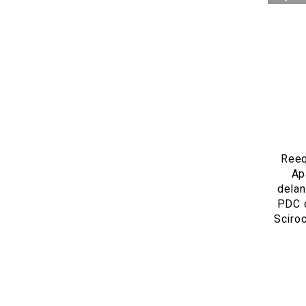
Reeq
Ap
delan
PDC 
Sciro