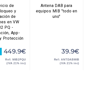
vicio de
Antena DAB para
loqueo y
equipos MIB "todo en
vación de
uno"
ones en VW
2 PQ -
ción, App-
y Protección
449.9€
39.9€
Ref: MIB2PQU
Ref: ANTDABMIB
(IVA 21% inc)
(IVA 21% inc)