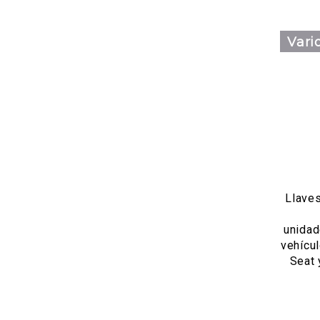
Vari
Llaves
unida
vehícul
Seat