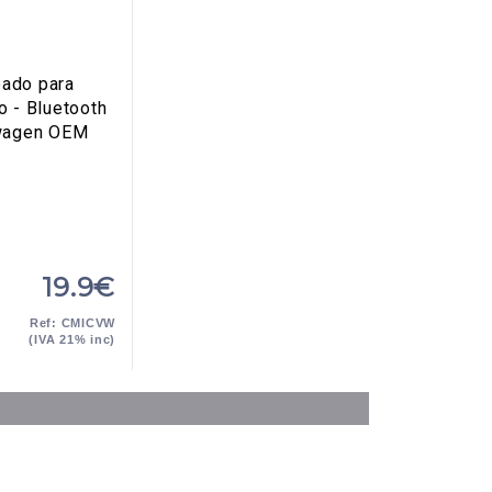
eado para
o - Bluetooth
wagen OEM
19.9€
Ref: CMICVW
(IVA 21% inc)