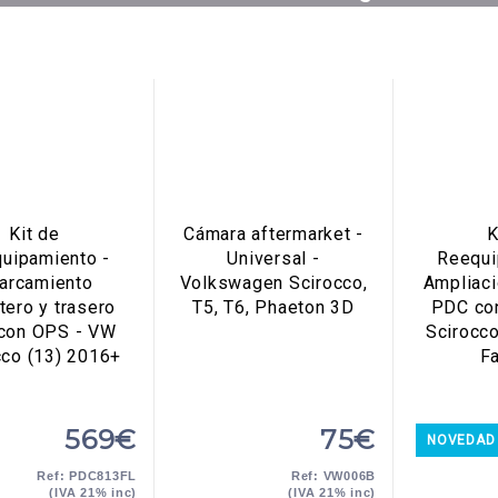
Kit de
Cámara aftermarket -
K
uipamiento -
Universal -
Reequi
arcamiento
Volkswagen Scirocco,
Ampliaci
tero y trasero
T5, T6, Phaeton 3D
PDC co
con OPS - VW
Scirocc
cco (13) 2016+
Fa
569€
75€
NOVEDAD
Ref: PDC813FL
Ref: VW006B
(IVA 21% inc)
(IVA 21% inc)