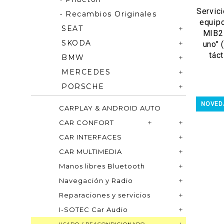
Servici
• Recambios Originales
equip
SEAT
MIB2
SKODA
uno" 
táct
BMW
MERCEDES
PORSCHE
NOVED
CARPLAY & ANDROID AUTO
CAR CONFORT
CAR INTERFACES
CAR MULTIMEDIA
Manos libres Bluetooth
Navegación y Radio
Reparaciones y servicios
I-SOTEC Car Audio