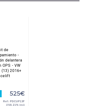
it de
pamiento -
ón delantera
n OPS - VW
o (13) 2016+
celift
525€
Ref: PDCUP13F
(IVA 21% inc)