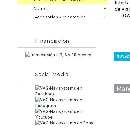
USADO / REACONDICIONADO
Interf
Varios
de vis
LOW
Accesorios y recambios
Financiación
NOVED
Social Media
Mano