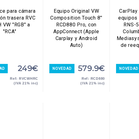
ace para cámara
Equipo Original VW
CarPlay
ión trasera RVC
Composition Touch 8''
equipos
H VW "RGB" a
RCD880 Pro, con
RNS-5
"RCA"
AppConnect (Apple
Colum
Carplay y Android
Mediasys
Auto)
de ree
249€
579.9€
AD
NOVEDAD
NOVEDAD
Ref: RVCWHRC
Ref: RCD880
(IVA 21% inc)
(IVA 21% inc)