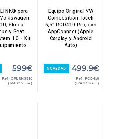
 LINK® para
Equipo Original VW
 Volkswagen
Composition Touch
10, Skoda
6,5'' RCD410 Pro, con
bus y Seat
AppConnect (Apple
tem 1.0 - Kit
Carplay y Android
quipamiento
Auto)
599€
499.9€
NOVEDAD
Ref: CPLRNS510
Ref: RCD410
(IVA 21% inc)
(IVA 21% inc)