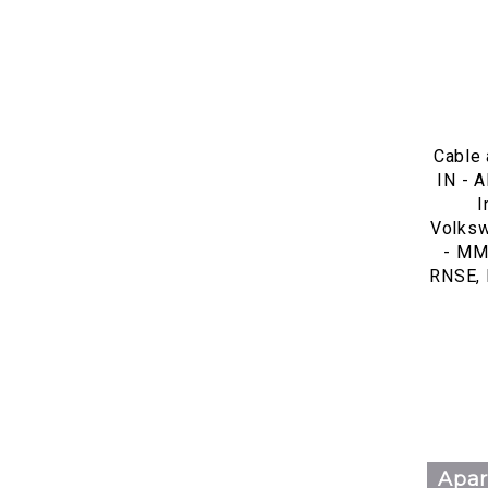
Cable
IN - 
I
Volks
- MMI
RNSE, 
Apar