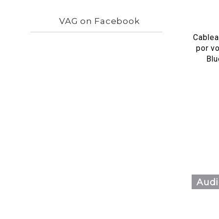
VAG on Facebook
Cablea
por v
Bl
Audi