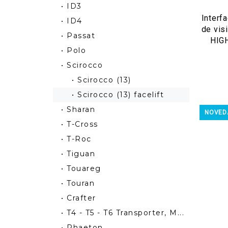
• ID3
Interf
• ID4
de vis
• Passat
HIG
• Polo
• Scirocco
• Scirocco (13)
• Scirocco (13) facelift
• Sharan
NOVED
• T-Cross
• T-Roc
• Tiguan
• Touareg
• Touran
• Crafter
• T4 - T5 - T6 Transporter, M...
• Phaeton