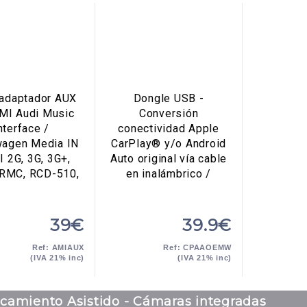
 adaptador AUX
Dongle USB -
AMI Audi Music
Conversión
nterface /
conectividad Apple
wagen Media IN
CarPlay® y/o Android
 2G, 3G, 3G+,
Auto original vía cable
RMC, RCD-510,
en inalámbrico /
39€
39.9€
Ref: AMIAUX
Ref: CPAAOEMW
(IVA 21% inc)
(IVA 21% inc)
camiento Asistido - Cámaras integradas