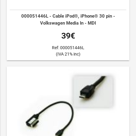
000051446L - Cable iPod®, iPhone® 30 pin -
Volkswagen Media In - MDI
39€
Ref: 000051446L
(IVA 21% inc)