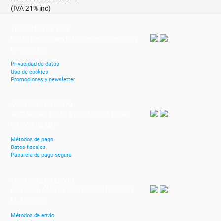
(IVA 21% inc)
TÉRMINOS DE USO
Datos personales totalmente protegidos y
encriptados
Privacidad de datos
Uso de cookies
Promociones y newsletter
MÉTODOS DE PAGO
SEGURIDAD EN EL PROCESO DE PAGO
GARANTIZADA
Métodos de pago
Datos fiscales
Pasarela de pago segura
MÉTODOS DE ENVÍO
ENVÍOS A MÁS DE 100 PAISES DE TODO
EL MUNDO
Métodos de envío